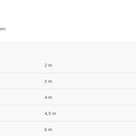
en:
2 m
3 m
4 m
4,5 m
6 m