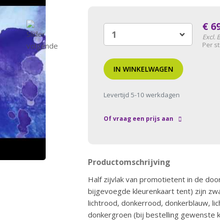
€
6
Excl.
Per s
IN WINKELWAGEN
Levertijd 5-10 werkdagen
Of vraag een prijs aan
Productomschrijving
Half zijvlak van promotietent in de doo
bijgevoegde kleurenkaart tent) zijn zwart
lichtrood, donkerrood, donkerblauw, li
donkergroen (bij bestelling gewenste 