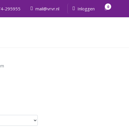
0
74-295955
mail@vrvr.nl
Inloggen
5 m