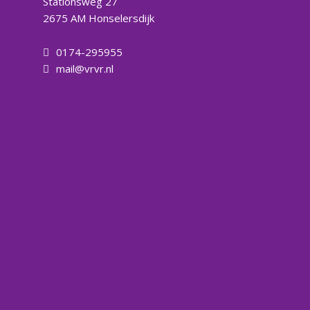
Stationsweg 27
2675 AM Honselersdijk
0174-295955
mail@vrvr.nl