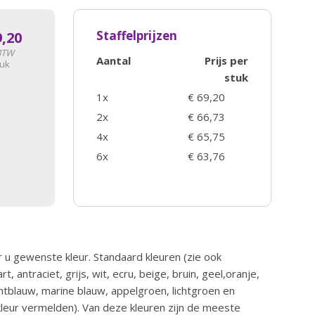
Staffelprijzen
9,20
 BTW
Aantal
Prijs per
tuk
stuk
1x
€ 69,20
2x
€ 66,73
4x
€ 65,75
6x
€ 63,76
r u gewenste kleur. Standaard kleuren (zie ook
, antraciet, grijs, wit, ecru, beige, bruin, geel,oranje,
chtblauw, marine blauw, appelgroen, lichtgroen en
kleur vermelden). Van deze kleuren zijn de meeste