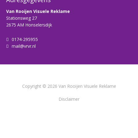
Van Rooijen Visuele Reklame
Stationsweg 27
2675 AM Honselersdijk
0174-295955
mail@vrvr.nl
Copyright © 2026 Van Rooijen Visuele Reklame
Disclaimer